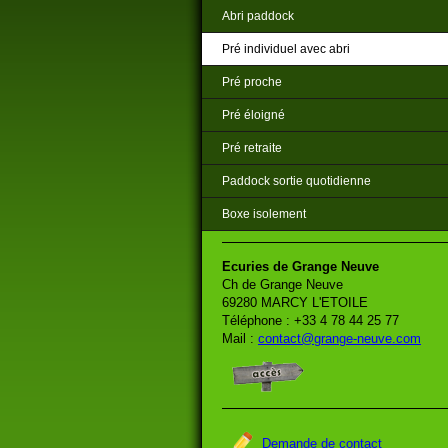
Abri paddock
Pré individuel avec abri
Pré proche
Pré éloigné
Pré retraite
Paddock sortie quotidienne
Boxe isolement
Ecuries de Grange Neuve
Ch de Grange Neuve
69280 MARCY L'ETOILE
Téléphone : +33 4 78 44 25 77
Mail :
contact@grange-neuve.com
Demande de contact